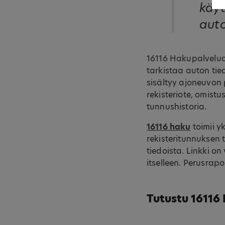
käyt
auto
16116 Hakupalvelua
tarkistaa auton tie
sisältyy ajoneuvon p
rekisteriote, omistu
tunnushistoria.
16116 haku
toimii y
rekisteritunnuksen 
tiedoista. Linkki o
itselleen. Perusrapo
Tutustu 16116