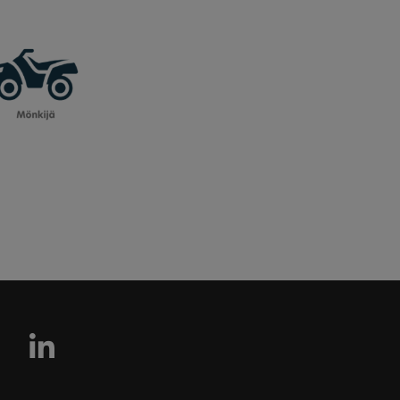
Seuraa SFG Yhtiöitä Link