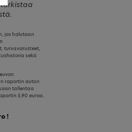
tarkistaa
stä.
, jos halutaan
in
t, turvavarusteet,
stushistoria sekä
oneuvon
an raportin auton
ssaan tallentaa
raportin 5,90 euroa.
ro
!