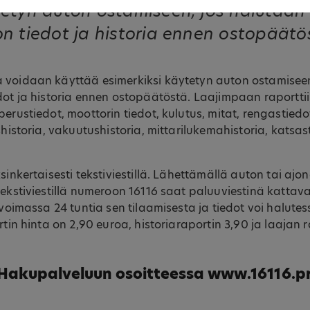
etyn auton ostamiseen, jos halutaan 
n tiedot ja historia ennen ostopäätö
 voidaan käyttää esimerkiksi käytetyn auton ostamiseen
dot ja historia ennen ostopäätöstä. Laajimpaan raportti
erustiedot, moottorin tiedot, kulutus, mitat, rengastiedo
shistoria, vakuutushistoria, mittarilukemahistoria, katsa
ksinkertaisesti tekstiviestillä. Lähettämällä auton tai aj
tekstiviestillä numeroon 16116 saat paluuviestinä kattav
n voimassa 24 tuntia sen tilaamisesta ja tiedot voi halute
rtin hinta on 2,90 euroa, historiaraportin 3,90 ja laajan 
 Hakupalveluun osoitteessa
www.16116.p