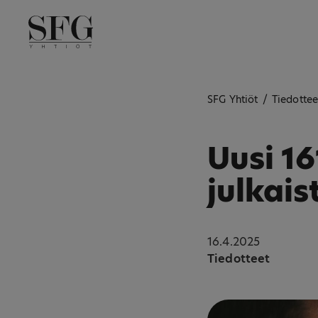
Skip
to
content
SFG Yhtiöt
/
Tiedottee
Uusi 1
julkais
16.4.2025
Tiedotteet